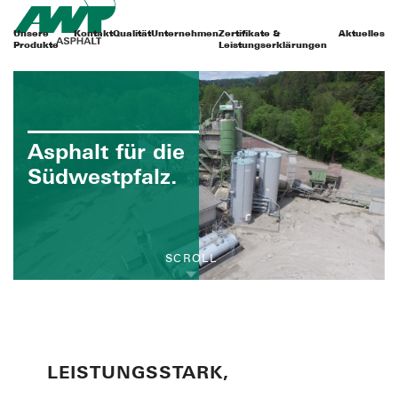
Unsere
Kontakt
Qualität
Unternehmen
Zertifikate &
Aktuelles
Produkte
Leistungserklärungen
Asphalt für die
Südwestpfalz.
SCROLL
LEISTUNGSSTARK,